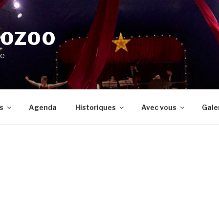
NOZOO
re
s
Agenda
Historiques
Avec vous
Gale